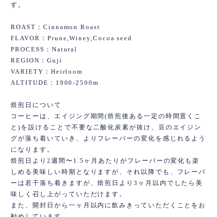
す。
ROAST：Cinnamon Roast
FLAVOR：Prune,Winey,Cocoa seed
PROCESS：Natural
REGION：Guji
VARIETY：Heirloom
ALTITUDE：1900-2500m
焙煎日について
コーヒーは、エイジング期間(焙煎後ある一定の時間置くこ
と)を設けることで不要な二酸化炭素が抜け、豆のエイジン
グが落ち着いていき、よりフレーバーの変化を感じれるよう
になります。
焙煎日より2週間〜1.5ヶ月あたりがフレーバーの変化も楽
しめる美味しい時期となりますが、それ以降でも、フレーバ
ーは若干落ち着きますが、焙煎日より3ヶ月以内でしたら美
味しく召し上がっていただけます。
また、開封日から一ヶ月以内に飲みきっていただくことをお
勧めしています。